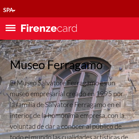
Pasar al contenido principal
SPA
Toggle
menu
Museo Ferragamo
El Museo Salvatore Ferragamo es un
museo empresarial creado en 1995 por
la familia de Salvatore Ferragamo en el
interior de la homónima empresa, con la
voluntad de dar a conocer al público de
todo el mundo las cualidades artísticas de