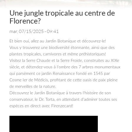
Une jungle tropicale au centre de
Florence?
mar, 07/15/2025 - 09:41
Et bien oui, allez au Jardin Botanique et découvrez-le!
Vous y trouverez une biodiversité étonnante, ainsi que des
plantes tropicales, carnivores et même préhistoriques!
Visitez la Serre Chaude et la Serre Froide, construites au XIXe
siècle, et détendez-vous à l'ombre des 7 arbres monumentaux
qui parsèment ce jardin Renaissance fondé en 1545 par
Cosme Ier de Médicis, profitant de cette oasis de paix pleine
de merveilles de la nature.
Découvrez le Jardin Botanique à travers l'histoire de son
conservateur, le Dr. Torta, en attendant d'admirer toutes ses
espèces en direct avec Firenzecard!