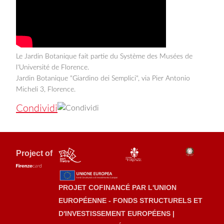
Le Jardin Botanique fait partie du Système des Musées de
l'Université de Florence.
Jardin Botanique "Giardino dei Semplici", via Pier Antonio
Micheli 3, Florence.
Condividi
Project of
PROJET COFINANCÉ PAR L'UNION
EUROPÉENNE - FONDS STRUCTURELS ET
D'INVESTISSEMENT EUROPÉENS |