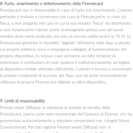
8. Furto, smarrimento e deterioramento della Firenzecard
Firenzecard non è rimborsabile in caso di furto e/o smarrimento. L'utente
pertanto è invitato a conservare con cura la Firenzecard e, in caso sia
fisica, a non piegarla; nel caso in cui la sua tessera "fisica" sia deteriorata
o non funzionante l'utente potrà riconsegnarla presso uno dei punti
vendita dove verrà sostituita, ma solo se ancora valida (entro le 72 h). Le
Firenzecard generate in modalità "digitale" all'interno della App scaricata
sul proprio telefono sono e rimangono collegate al funzionamento del
proprio dispositivo. In nessun caso verranno accolte richieste di
indennizzo o sostituzioni di card, qualora il malfunzionamento sia legato
al dispositivo mobile utilizzato dall’utente. L’utente è tenuto a conservare
le proprie credenziali di accesso alla App, così da poter eventualmente
utilizzare la propria Firenzecard digitale su altro dispositivo.
9. Limiti di responsabilità
Firenze smart (Silfispa), in relazione al servizio di vendita della
Firenzecard, opera come ente strumentale del Comune di Firenze, che ha
provveduto autonomamente a stipulare convenzioni con i singoli Musei
Convenzionati. Per tale ragione Firenze smart (Silfispa) non è