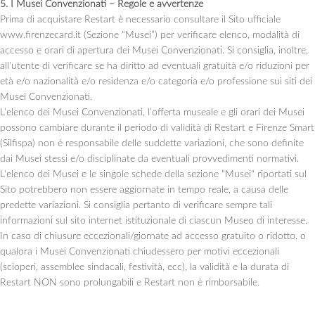
5. I Musei Convenzionati – Regole e avvertenze
Prima di acquistare Restart è necessario consultare il Sito ufficiale
www.firenzecard.it (Sezione “Musei”) per verificare elenco, modalità di
accesso e orari di apertura dei Musei Convenzionati. Si consiglia, inoltre,
all'utente di verificare se ha diritto ad eventuali gratuità e/o riduzioni per
età e/o nazionalità e/o residenza e/o categoria e/o professione sui siti dei
Musei Convenzionati.
L’elenco dei Musei Convenzionati, l’offerta museale e gli orari dei Musei
possono cambiare durante il periodo di validità di Restart e Firenze Smart
(Silfispa) non è responsabile delle suddette variazioni, che sono definite
dai Musei stessi e/o disciplinate da eventuali provvedimenti normativi.
L'elenco dei Musei e le singole schede della sezione "Musei" riportati sul
Sito potrebbero non essere aggiornate in tempo reale, a causa delle
predette variazioni. Si consiglia pertanto di verificare sempre tali
informazioni sul sito internet istituzionale di ciascun Museo di interesse.
In caso di chiusure eccezionali/giornate ad accesso gratuito o ridotto, o
qualora i Musei Convenzionati chiudessero per motivi eccezionali
(scioperi, assemblee sindacali, festività, ecc), la validità e la durata di
Restart NON sono prolungabili e Restart non è rimborsabile.