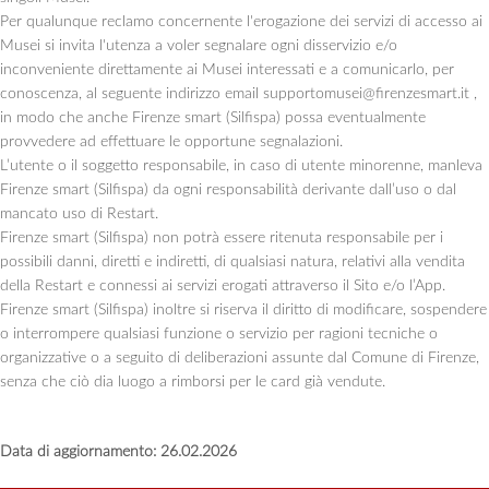
Per qualunque reclamo concernente l'erogazione dei servizi di accesso ai
Musei si invita l'utenza a voler segnalare ogni disservizio e/o
inconveniente direttamente ai Musei interessati e a comunicarlo, per
conoscenza, al seguente indirizzo email supportomusei@firenzesmart.it ,
in modo che anche Firenze smart (Silfispa) possa eventualmente
provvedere ad effettuare le opportune segnalazioni.
L’utente o il soggetto responsabile, in caso di utente minorenne, manleva
Firenze smart (Silfispa) da ogni responsabilità derivante dall’uso o dal
mancato uso di Restart.
Firenze smart (Silfispa) non potrà essere ritenuta responsabile per i
possibili danni, diretti e indiretti, di qualsiasi natura, relativi alla vendita
della Restart e connessi ai servizi erogati attraverso il Sito e/o l’App.
Firenze smart (Silfispa) inoltre si riserva il diritto di modificare, sospendere
o interrompere qualsiasi funzione o servizio per ragioni tecniche o
organizzative o a seguito di deliberazioni assunte dal Comune di Firenze,
senza che ciò dia luogo a rimborsi per le card già vendute.
Data di aggiornamento: 26.02.2026