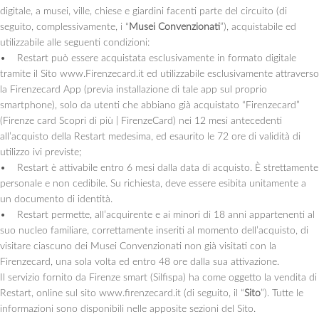
digitale, a musei, ville, chiese e giardini facenti parte del circuito (di
seguito, complessivamente, i “
Musei Convenzionati
”), acquistabile ed
utilizzabile alle seguenti condizioni:
• Restart può essere acquistata esclusivamente in formato digitale
tramite il Sito www.Firenzecard.it ed utilizzabile esclusivamente attraverso
la Firenzecard App (previa installazione di tale app sul proprio
smartphone), solo da utenti che abbiano già acquistato “Firenzecard”
(Firenze card Scopri di più | FirenzeCard) nei 12 mesi antecedenti
all’acquisto della Restart medesima, ed esaurito le 72 ore di validità di
utilizzo ivi previste;
• Restart è attivabile entro 6 mesi dalla data di acquisto. È strettamente
personale e non cedibile. Su richiesta, deve essere esibita unitamente a
un documento di identità.
• Restart permette, all’acquirente e ai minori di 18 anni appartenenti al
suo nucleo familiare, correttamente inseriti al momento dell’acquisto, di
visitare ciascuno dei Musei Convenzionati non già visitati con la
Firenzecard, una sola volta ed entro 48 ore dalla sua attivazione.
Il servizio fornito da Firenze smart (Silfispa) ha come oggetto la vendita di
Restart, online sul sito www.firenzecard.it (di seguito, il “
Sito
”). Tutte le
informazioni sono disponibili nelle apposite sezioni del Sito.