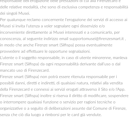
responsabile dell’erogazione delle prestazioni di cui alla Firenzecard e
delle relative modalità, che sono di esclusiva competenza e responsabilità
dei singoli Musei.
Per qualunque reclamo concernente l'erogazione dei servizi di accesso ai
Musei si invita l'utenza a voler segnalare ogni disservizio e/o
inconveniente direttamente ai Musei interessati e a comunicarlo, per
conoscenza, al seguente indirizzo email supportomusei@firenzesmart.it ,
in modo che anche Firenze smart (Silfispa) possa eventualmente
provvedere ad effettuare le opportune segnalazioni.
L’utente o il soggetto responsabile, in caso di utente minorenne, manleva
Firenze smart (Silfispa) da ogni responsabilità derivante dall’uso o dal
mancato uso di Firenzecard.
Firenze smart (Silfispa) non potrà essere ritenuta responsabile per i
possibili danni, diretti e indiretti, di qualsiasi natura, relativi alla vendita
della Firenzecard e connessi ai servizi erogati attraverso il Sito e/o l’App.
Firenze smart (Silfispa) inoltre si riserva il diritto di modificare, sospendere
o interrompere qualsiasi funzione o servizio per ragioni tecniche o
organizzative o a seguito di deliberazioni assunte dal Comune di Firenze,
senza che ciò dia luogo a rimborsi per le card già vendute.