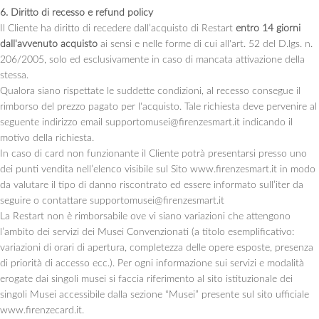
6. Diritto di recesso e refund policy
Il Cliente ha diritto di recedere dall’acquisto di Restart
entro 14 giorni
dall'avvenuto acquisto
ai sensi e nelle forme di cui all'art. 52 del D.lgs. n.
206/2005, solo ed esclusivamente in caso di mancata attivazione della
stessa.
Qualora siano rispettate le suddette condizioni, al recesso consegue il
rimborso del prezzo pagato per l'acquisto. Tale richiesta deve pervenire al
seguente indirizzo email supportomusei@firenzesmart.it indicando il
motivo della richiesta.
In caso di card non funzionante il Cliente potrà presentarsi presso uno
dei punti vendita nell’elenco visibile sul Sito www.firenzesmart.it in modo
da valutare il tipo di danno riscontrato ed essere informato sull’iter da
seguire o contattare supportomusei@firenzesmart.it
La Restart non è rimborsabile ove vi siano variazioni che attengono
l’ambito dei servizi dei Musei Convenzionati (a titolo esemplificativo:
variazioni di orari di apertura, completezza delle opere esposte, presenza
di priorità di accesso ecc.). Per ogni informazione sui servizi e modalità
erogate dai singoli musei si faccia riferimento al sito istituzionale dei
singoli Musei accessibile dalla sezione “Musei” presente sul sito ufficiale
www.firenzecard.it.