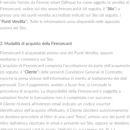
Il servizio fornito da Firenze smart (Silfispa) ha come oggetto la vendita di
Firenzecard, online sul sito www.firenzecard.it (di seguito, il “
Sito
”) o
presso uno dei punti vendita accreditati indicati sul Sito (di seguito, i
“
Punti Vendita
”). Tutte le informazioni sono disponibili nelle apposite
sezioni del Sito.
2. Modalità di acquisto della Firenzecard
Firenzecard è acquistabile presso uno dei Punti Vendita, oppure
mediante e-commerce sul Sito.
L’acquisto di Firenzecard comporta l’accettazione da parte dell’acquirente
(di seguito, il “
Cliente
”) delle presenti Condizioni Generali di Contratto,
nonché la presa visione dell’informativa in merito al trattamento dei dati
personali. Con il pagamento, andato a buon fine, si conclude la
procedura di acquisto. La disponibilità della Firenzecard è soggetta a
variazioni finché la transazione non è completata con successo;
Il Cliente riceverà all'indirizzo email indicato un codice voucher
identificativo dell'acquisto effettuato. Il Cliente deciderà autonomamente
se desidera procedere al ritiro di una card "fisica", presso uno dei punti di
ritiro dall'elenco riportato in email e presente sul Sito, oppure se desidera
attivare la propria card in modo "digitale" (v. successivo art. 4). La