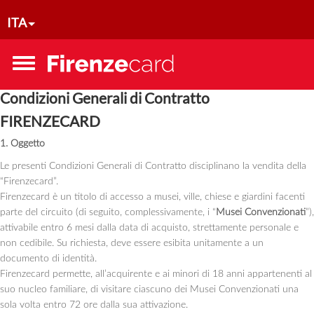
Salta al contenuto principale
ITA
Toggle
menu
Condizioni Generali di Contratto
FIRENZECARD
1. Oggetto
Le presenti Condizioni Generali di Contratto disciplinano la vendita della
“Firenzecard”.
Firenzecard è un titolo di accesso a musei, ville, chiese e giardini facenti
parte del circuito (di seguito, complessivamente, i “
Musei Convenzionati
”),
attivabile entro 6 mesi dalla data di acquisto, strettamente personale e
non cedibile. Su richiesta, deve essere esibita unitamente a un
documento di identità.
Firenzecard permette, all’acquirente e ai minori di 18 anni appartenenti al
suo nucleo familiare, di visitare ciascuno dei Musei Convenzionati una
sola volta entro 72 ore dalla sua attivazione.