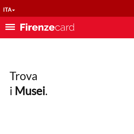
Salta al contenuto principale
ITA
Toggle
menu
Trova
i
Musei
.