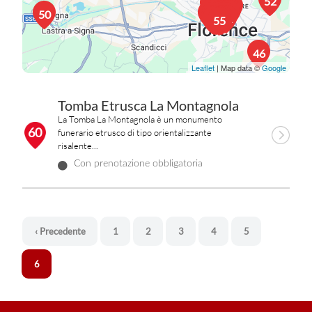
22
52
13
48
36
20
19
7
11
38
3
53
37
47
25
41
5
29
54
4
34
23
21
56
39
35
33
44
1
12
32
50
8
26
10
51
15
14
17
42
2
43
18
16
45
55
46
Leaflet
| Map data ©
Google
Tomba Etrusca La Montagnola
La Tomba La Montagnola è un monumento
60
funerario etrusco di tipo orientalizzante
risalente...
Con prenotazione obbligatoria
‹ Precedente
1
2
3
4
5
6