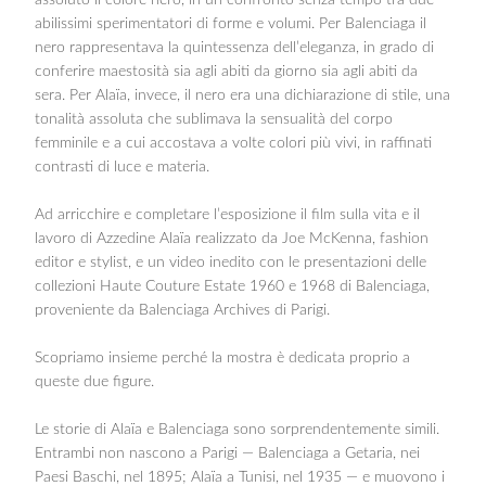
assoluto il colore nero, in un confronto senza tempo tra due
abilissimi sperimentatori di forme e volumi. Per Balenciaga il
nero rappresentava la quintessenza dell’eleganza, in grado di
conferire maestosità sia agli abiti da giorno sia agli abiti da
sera. Per Alaïa, invece, il nero era una dichiarazione di stile, una
tonalità assoluta che sublimava la sensualità del corpo
femminile e a cui accostava a volte colori più vivi, in raffinati
contrasti di luce e materia.
Ad arricchire e completare l’esposizione il film sulla vita e il
lavoro di Azzedine Alaïa realizzato da Joe McKenna, fashion
editor e stylist, e un video inedito con le presentazioni delle
collezioni Haute Couture Estate 1960 e 1968 di Balenciaga,
proveniente da Balenciaga Archives di Parigi.
Scopriamo insieme perché la mostra è dedicata proprio a
queste due figure.
Le storie di Alaïa e Balenciaga sono sorprendentemente simili.
Entrambi non nascono a Parigi — Balenciaga a Getaria, nei
Paesi Baschi, nel 1895; Alaïa a Tunisi, nel 1935 — e muovono i