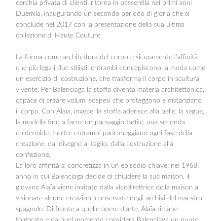
cerchia privata di clienti, ritorna in passerella nei primi anni
Duemila, inaugurando un secondo periodo di gloria che si
conclude nel 2017 con la presentazione della sua ultima
collezione di Haute Couture.
La forma come architettura del corpo è sicuramente l’affinità
che più lega i due stilisti: entrambi concepiscono la moda come
un esercizio di costruzione, che trasforma il corpo in scultura
vivente. Per Balenciaga la stoffa diventa materia architettonica,
capace di creare volumi sospesi che proteggono e distanziano
il corpo. Con Alaïa, invece, la stoffa aderisce alla pelle, la segue,
la modella fino a farne un paesaggio tattile, una seconda
epidermide. Inoltre entrambi padroneggiano ogni fase della
creazione, dal disegno al taglio, dalla costruzione alla
confezione.
La loro affinità si concretizza in un episodio chiave: nel 1968,
anno in cui Balenciaga decide di chiudere la sua maison, il
giovane Alaïa viene invitato dalla vicedirettrice della maison a
visionare alcune creazioni conservate negli archivi del maestro
spagnolo. Di fronte a quelle opere d’arte, Alaïa rimane
folgorato e da quel momento considera Balenciaga un punto