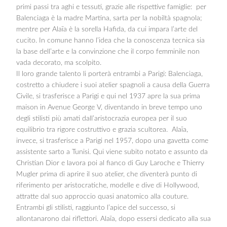
primi passi tra aghi e tessuti, grazie alle rispettive famiglie: per
Balenciaga è la madre Martina, sarta per la nobiltà spagnola;
mentre per Alaïa è la sorella Hafida, da cui impara l’arte del
cucito. In comune hanno l’idea che la conoscenza tecnica sia
la base dell’arte e la convinzione che il corpo femminile non
vada decorato, ma scolpito.
Il loro grande talento li porterà entrambi a Parigi: Balenciaga,
costretto a chiudere i suoi atelier spagnoli a causa della Guerra
Civile, si trasferisce a Parigi e qui nel 1937 apre la sua prima
maison in Avenue George V, diventando in breve tempo uno
degli stilisti più amati dall’aristocrazia europea per il suo
equilibrio tra rigore costruttivo e grazia scultorea. Alaïa,
invece, si trasferisce a Parigi nel 1957, dopo una gavetta come
assistente sarto a Tunisi. Qui viene subito notato e assunto da
Christian Dior e lavora poi al fianco di Guy Laroche e Thierry
Mugler prima di aprire il suo atelier, che diventerà punto di
riferimento per aristocratiche, modelle e dive di Hollywood,
attratte dal suo approccio quasi anatomico alla couture.
Entrambi gli stilisti, raggiunto l’apice del successo, si
allontanarono dai riflettori. Alaïa, dopo essersi dedicato alla sua