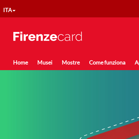
Salta al contenuto principale
ITA
Toggle menu
Home
Musei
Mostre
Come funziona
A