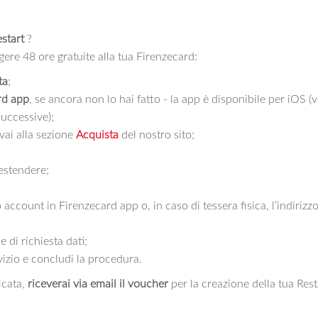
estart
?
ere 48 ore gratuite alla tua Firenzecard:
ta
;
rd app
, se ancora non lo hai fatto - la app è disponibile per iOS 
uccessive);
vai alla sezione
Acquista
del nostro sito;
estendere;
o account in Firenzecard app o, in caso di tessera fisica, l’indirizz
e di richiesta dati;
rvizio e concludi la procedura.
cata,
riceverai via email il voucher
per la creazione della tua Res