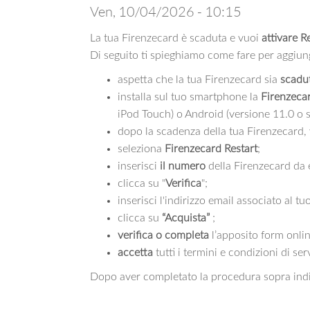
Ven, 10/04/2026 - 10:15
La tua Firenzecard è scaduta e vuoi
attivare R
Di seguito ti spieghiamo come fare per aggiung
aspetta che la tua Firenzecard sia
scadu
installa sul tuo smartphone la
Firenzeca
iPod Touch) o Android (versione 11.0 o s
dopo la scadenza della tua Firenzecard, 
seleziona
Firenzecard Restart
;
inserisci
il numero
della Firenzecard da 
clicca su "
Verifica
";
inserisci l'indirizzo email associato al tu
clicca su
“Acquista”
;
verifica o completa
l’apposito form onlin
accetta
tutti i termini e condizioni di se
Dopo aver completato la procedura sopra indi