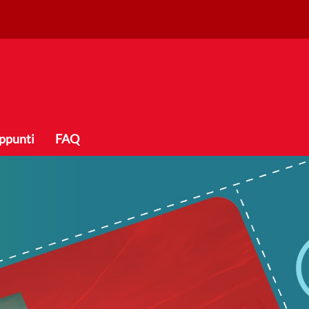
ppunti
FAQ