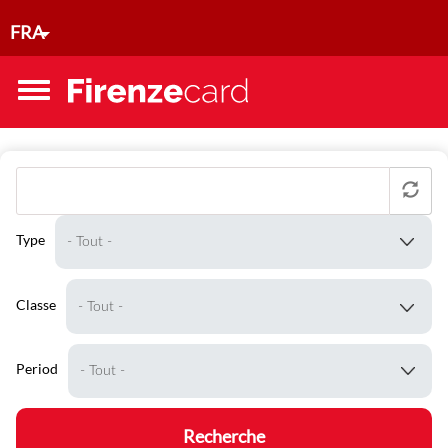
Aller au contenu principal
FRA
Toggle
menu
Type
Classe
Period
Recherche