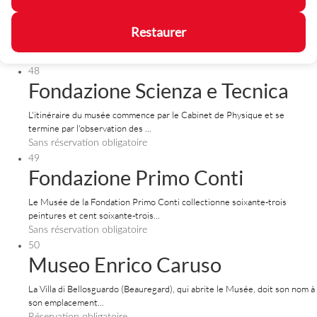
Restaurer
48
Fondazione Scienza e Tecnica
L'itinéraire du musée commence par le Cabinet de Physique et se
termine par l'observation des ...
Sans réservation obligatoire
49
Fondazione Primo Conti
Le Musée de la Fondation Primo Conti collectionne soixante-trois
peintures et cent soixante-trois...
Sans réservation obligatoire
50
Museo Enrico Caruso
La Villa di Bellosguardo (Beauregard), qui abrite le Musée, doit son nom à
son emplacement...