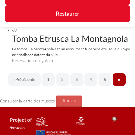
Restaurer
60
Tomba Etrusca La Montagnola
La tombe La Montagnola est un monument funéraire étrusque du type
orientalisant datant du VIIe...
Réservation obligatoire
‹ Précédente
1
2
3
4
5
6
Trouvez
Consulter la carte des musées
Project of