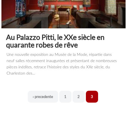
Au Palazzo Pitti, le XXe siècle en
quarante robes de rêve
Une nouvelle exposition au Musée de la Mode, répartie dans
neuf salles récemment inaugurées et présentant de nombreuses
pièces inédites, retrace l'histoire des styles du XXe siècle, du
Charleston des...
‹ precedente
1
2
3