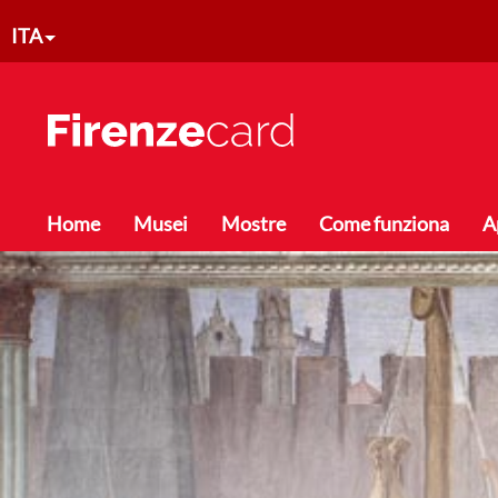
Salta al contenuto principale
ITA
Toggle menu
Home
Musei
Mostre
Come funziona
A