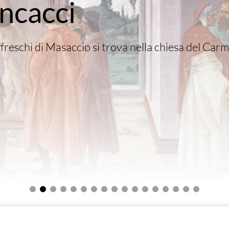
ncacci
freschi di Masaccio si trova nella chiesa del Carm