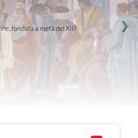
❯
ine, fondata a metà del XIII