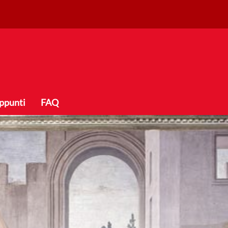
ppunti
FAQ