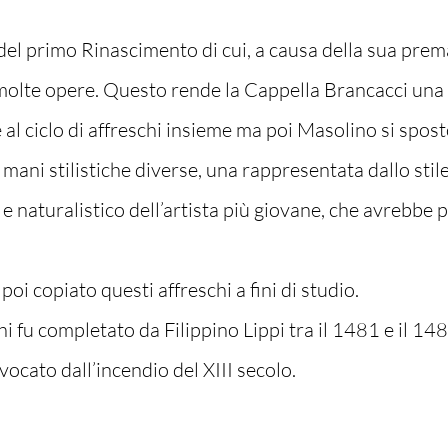
el primo Rinascimento di cui, a causa della sua prem
lte opere. Questo rende la Cappella Brancacci una 
are al ciclo di affreschi insieme ma poi Masolino si sp
 mani stilistiche diverse, una rappresentata dallo stil
o e naturalistico dell’artista più giovane, che avrebbe p
i copiato questi affreschi a fini di studio.
chi fu completato da Filippino Lippi tra il 1481 e il 14
ovocato dall’incendio del XIII secolo.