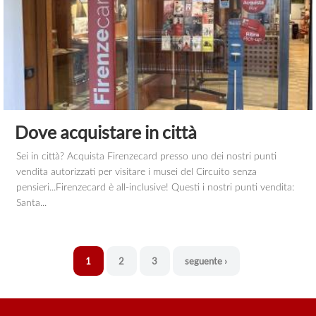
Dove acquistare in città
Sei in città? Acquista Firenzecard presso uno dei nostri punti
vendita autorizzati per visitare i musei del Circuito senza
pensieri...Firenzecard è all-inclusive! Questi i nostri punti vendita:
Santa...
1
2
3
seguente ›